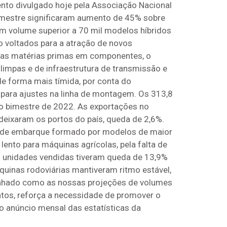
nto divulgado hoje pela Associação Nacional
bimestre significaram aumento de 45% sobre
um volume superior a 70 mil modelos híbridos
o voltados para a atração de novos
ssas matérias primas em componentes, o
limpas e de infraestrutura de transmissão e
de forma mais tímida, por conta do
 para ajustes na linha de montagem. Os 313,8
ro bimestre de 2022. As exportações no
deixaram os portos do país, queda de 2,6%.
x de embarque formado por modelos de maior
nto para máquinas agrícolas, pela falta de
3 unidades vendidas tiveram queda de 13,9%
uinas rodoviárias mantiveram ritmo estável,
linhado como as nossas projeções de volumes
ntos, reforça a necessidade de promover o
o anúncio mensal das estatísticas da