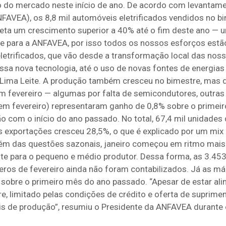
do mercado neste início de ano. De acordo com levantame
FAVEA), os 8,8 mil automóveis eletrificados vendidos no 
ojeta um crescimento superior a 40% até o fim deste ano — 
te para a ANFAVEA, por isso todos os nossos esforços estã
eletrificados, que vão desde a transformação local das no
sa nova tecnologia, até o uso de novas fontes de energias 
de Lima Leite. A produção também cresceu no bimestre, mas 
m fevereiro — algumas por falta de semicondutores, outras
 em fevereiro) representaram ganho de 0,8% sobre o primei
 com o início do ano passado. No total, 67,4 mil unidades 
 exportações cresceu 28,5%, o que é explicado por um mi
m das questões sazonais, janeiro começou em ritmo mais le
te para o pequeno e médio produtor. Dessa forma, as 3.45
os de fevereiro ainda não foram contabilizados. Já as máq
 sobre o primeiro mês do ano passado. “Apesar de estar a
, limitado pelas condições de crédito e oferta de suprime
s de produção”, resumiu o Presidente da ANFAVEA durante 