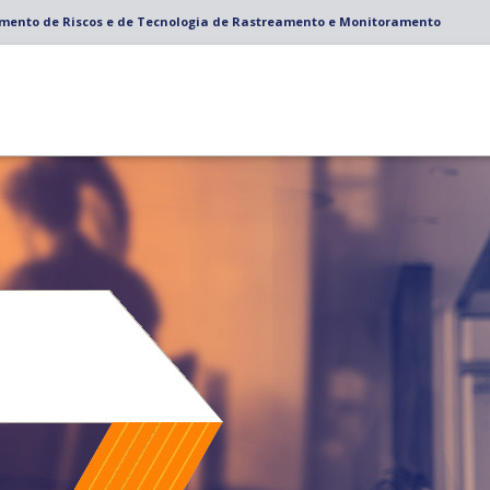
amento de Riscos e de Tecnologia de Rastreamento e Monitoramento