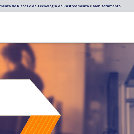
amento de Riscos e de Tecnologia de Rastreamento e Monitoramento