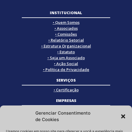
INSTITUCIONAL
• Quem Somos
• Associados
• Comissões
• Relatório Setorial
• Estrutura Organizacional
• Estatuto
• Seja um Associado
• Ação Social
• Política de Privacidade
SERVIÇOS
• Certificação
EMPRESAS
• Empresas Associadas
Gerenciar Consentimento
• Empresas Certificadas
de Cookies
• Empresas Parceiras
Usamos cookies em nosso site para oferecer a você a experiência mais