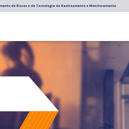
amento de Riscos e de Tecnologia de Rastreamento e Monitoramento