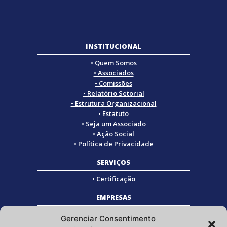
INSTITUCIONAL
• Quem Somos
• Associados
• Comissões
• Relatório Setorial
• Estrutura Organizacional
• Estatuto
• Seja um Associado
• Ação Social
• Política de Privacidade
SERVIÇOS
• Certificação
EMPRESAS
• Empresas Associadas
Gerenciar Consentimento
• Empresas Certificadas