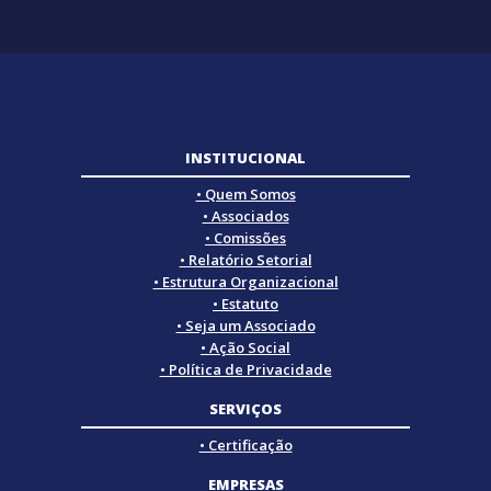
INSTITUCIONAL
• Quem Somos
• Associados
• Comissões
• Relatório Setorial
• Estrutura Organizacional
• Estatuto
• Seja um Associado
• Ação Social
• Política de Privacidade
SERVIÇOS
• Certificação
EMPRESAS