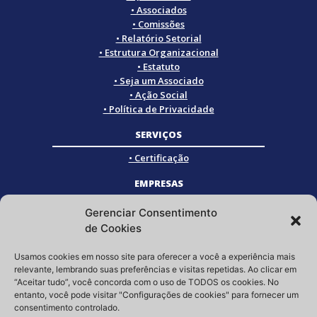
• Associados
• Comissões
• Relatório Setorial
• Estrutura Organizacional
• Estatuto
• Seja um Associado
• Ação Social
• Política de Privacidade
SERVIÇOS
• Certificação
EMPRESAS
• Empresas Associadas
Gerenciar Consentimento
• Empresas Certificadas
de Cookies
• Empresas Parceiras
Usamos cookies em nosso site para oferecer a você a experiência mais
SOCIAL
relevante, lembrando suas preferências e visitas repetidas. Ao clicar em
“Aceitar tudo”, você concorda com o uso de TODOS os cookies. No
Siga a GRISTEC nas redes sociais
entanto, você pode visitar "Configurações de cookies" para fornecer um
consentimento controlado.