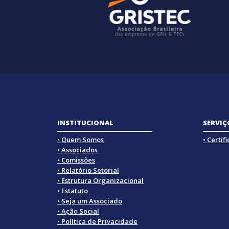
INSTITUCIONAL
SERVIÇ
• Quem Somos
• Certif
• Associados
• Comissões
• Relatório Setorial
• Estrutura Organizacional
• Estatuto
• Seja um Associado
• Ação Social
• Política de Privacidade