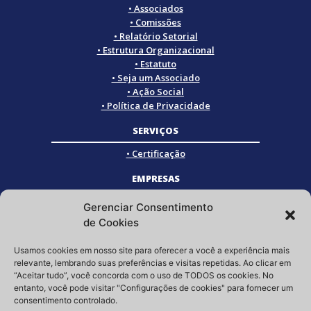
• Associados
• Comissões
• Relatório Setorial
• Estrutura Organizacional
• Estatuto
• Seja um Associado
• Ação Social
• Política de Privacidade
SERVIÇOS
• Certificação
EMPRESAS
• Empresas Associadas
Gerenciar Consentimento
• Empresas Certificadas
de Cookies
• Empresas Parceiras
Usamos cookies em nosso site para oferecer a você a experiência mais
SOCIAL
relevante, lembrando suas preferências e visitas repetidas. Ao clicar em
“Aceitar tudo”, você concorda com o uso de TODOS os cookies. No
Siga a GRISTEC nas redes sociais
entanto, você pode visitar "Configurações de cookies" para fornecer um
consentimento controlado.