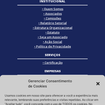
INSTITUCIONAL
• Quem Somos
• Associados
• Comissões
• Relatório Setorial
• Estrutura Organizacional
• Estatuto
• Seja um Associado
• Ação Social
• Política de Privacidade
SERVIÇOS
• Certificação
EMPRESAS
• Empresas Associadas
Gerenciar Consentimento
• Empresas Certificadas
de Cookies
• Empresas Parceiras
Usamos cookies em nosso site para oferecer a você a experiência mais
SOCIAL
relevante, lembrando suas preferências e visitas repetidas. Ao clicar em
“Aceitar tudo”, você concorda com o uso de TODOS os cookies. No