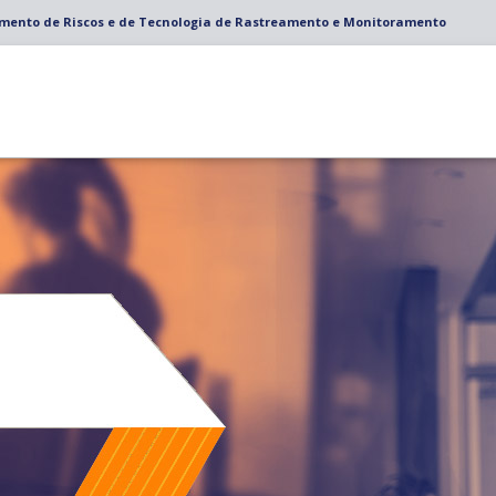
amento de Riscos e de Tecnologia de Rastreamento e Monitoramento