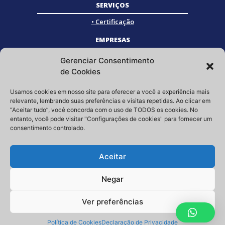
SERVIÇOS
• Certificação
EMPRESAS
• Empresas Associadas
Gerenciar Consentimento
• Empresas Certificadas
de Cookies
• Empresas Parceiras
Usamos cookies em nosso site para oferecer a você a experiência mais
SOCIAL
relevante, lembrando suas preferências e visitas repetidas. Ao clicar em
“Aceitar tudo”, você concorda com o uso de TODOS os cookies. No
Siga a GRISTEC nas redes sociais
entanto, você pode visitar "Configurações de cookies" para fornecer um
consentimento controlado.
Aceitar
Negar
Ver preferências
Copyright © 2023 | GRISTEC – Tel.: (11) 3807-3397 – E-mail:
contato@gristec.com.br
Política de Cookies
Declaração de Privacidade