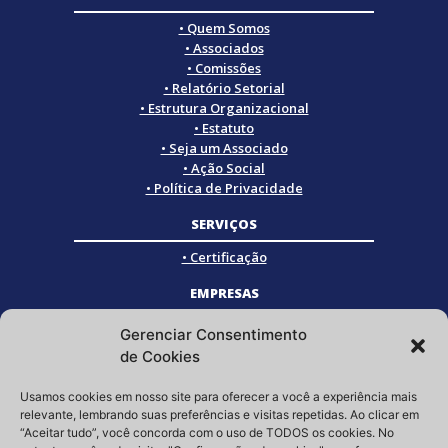
• Quem Somos
• Associados
• Comissões
• Relatório Setorial
• Estrutura Organizacional
• Estatuto
• Seja um Associado
• Ação Social
• Política de Privacidade
SERVIÇOS
• Certificação
EMPRESAS
• Empresas Associadas
Gerenciar Consentimento
• Empresas Certificadas
de Cookies
• Empresas Parceiras
Usamos cookies em nosso site para oferecer a você a experiência mais
SOCIAL
relevante, lembrando suas preferências e visitas repetidas. Ao clicar em
“Aceitar tudo”, você concorda com o uso de TODOS os cookies. No
Siga a GRISTEC nas redes sociais