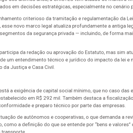
ados em decisões estratégicas, especialmente no cenário pol
amento criterioso da tramitação e regulamentação da Lei n
esse novo marco legal atualiza profundamente a antiga leg
s segmentos da segurança privada — incluindo, de forma ma
participa da redação ou aprovação do Estatuto, mas sim at
de um entendimento técnico e jurídico do impacto da lei e 
o da Justiça e Casa Civil.
está a exigência de capital social mínimo, que no caso da
 estabelecido em R$ 292 mil. Também destaca a fiscalização c
conformidade e preparo técnico por parte das empresas.
 atuação de autônomos e cooperativas, o que demanda a revi
 como a definição do que se entende por “bens e valores” ou
 transporte.