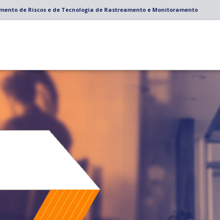
amento de Riscos e de Tecnologia de Rastreamento e Monitoramento