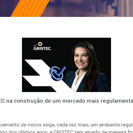
EC na construção de um mercado mais regulamenta
iamento de riscos exige, cada vez mais, um ambiente regul
o dos últimos anos, a GRISTEC tem atuado de maneira firme