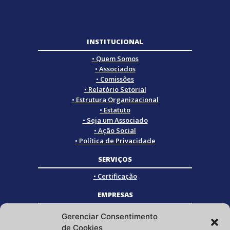
INSTITUCIONAL
• Quem Somos
• Associados
• Comissões
• Relatório Setorial
• Estrutura Organizacional
• Estatuto
• Seja um Associado
• Ação Social
• Política de Privacidade
SERVIÇOS
• Certificação
EMPRESAS
• Empresas Associadas
Gerenciar Consentimento
• Empresas Certificadas
de Cookies