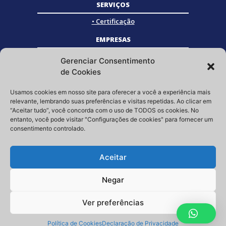
SERVIÇOS
• Certificação
EMPRESAS
• Empresas Associadas
Gerenciar Consentimento
• Empresas Certificadas
de Cookies
• Empresas Parceiras
Usamos cookies em nosso site para oferecer a você a experiência mais
SOCIAL
relevante, lembrando suas preferências e visitas repetidas. Ao clicar em
“Aceitar tudo”, você concorda com o uso de TODOS os cookies. No
Siga a GRISTEC nas redes sociais
entanto, você pode visitar "Configurações de cookies" para fornecer um
consentimento controlado.
Aceitar
Negar
Ver preferências
Copyright © 2023 | GRISTEC – Tel.: (11) 3807-3397 – E-mail:
contato@gristec.com.br
Política de Cookies
Declaração de Privacidade