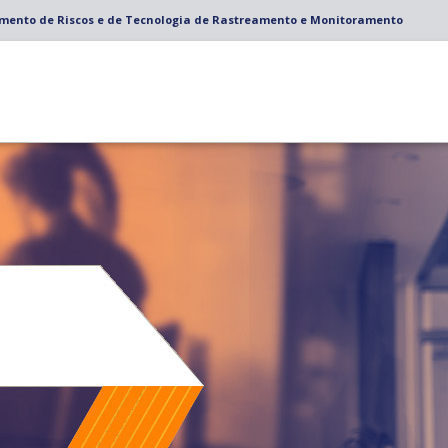
amento de Riscos e de Tecnologia de Rastreamento e Monitoramento