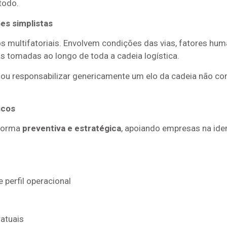
todo.
es simplistas
s multifatoriais. Envolvem condições das vias, fatores huma
s tomadas ao longo de toda a cadeia logística.
ou responsabilizar genericamente um elo da cadeia não con
scos
 forma
preventiva e estratégica
, apoiando empresas na iden
e perfil operacional
atuais