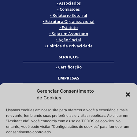
• Associados
• Comissões
• Relatório Setorial
• Estrutura Organizacional
• Estatuto
• Seja um Associado
• Ação Social
• Política de Privacidade
SERVIÇOS
• Certificação
EMPRESAS
• Empresas Associadas
Gerenciar Consentimento
• Empresas Certificadas
de Cookies
• Empresas Parceiras
Usamos cookies em nosso site para oferecer a você a experiência mais
SOCIAL
relevante, lembrando suas preferências e visitas repetidas. Ao clicar em
“Aceitar tudo”, você concorda com o uso de TODOS os cookies. No
Siga a GRISTEC nas redes sociais
entanto, você pode visitar "Configurações de cookies" para fornecer um
consentimento controlado.