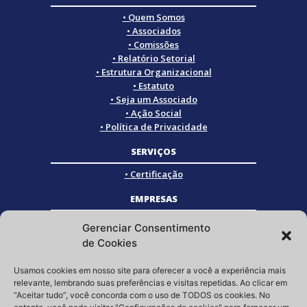
• Quem Somos
• Associados
• Comissões
• Relatório Setorial
• Estrutura Organizacional
• Estatuto
• Seja um Associado
• Ação Social
• Política de Privacidade
SERVIÇOS
• Certificação
EMPRESAS
• Empresas Associadas
Gerenciar Consentimento
• Empresas Certificadas
de Cookies
• Empresas Parceiras
Usamos cookies em nosso site para oferecer a você a experiência mais
SOCIAL
relevante, lembrando suas preferências e visitas repetidas. Ao clicar em
“Aceitar tudo”, você concorda com o uso de TODOS os cookies. No
Siga a GRISTEC nas redes sociais