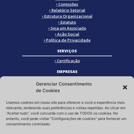
• Comissões
• Relatório Setorial
• Estrutura Organizacional
• Estatuto
• Seja um Associado
• Ação Social
• Política de Privacidade
SERVIÇOS
• Certificação
EMPRESAS
• Empresas Associadas
Gerenciar Consentimento
• Empresas Certificadas
de Cookies
• Empresas Parceiras
Usamos cookies em nosso site para oferecer a você a experiência mais
SOCIAL
relevante, lembrando suas preferências e visitas repetidas. Ao clicar em
“Aceitar tudo”, você concorda com o uso de TODOS os cookies. No
Siga a GRISTEC nas redes sociais
entanto, você pode visitar "Configurações de cookies" para fornecer um
consentimento controlado.