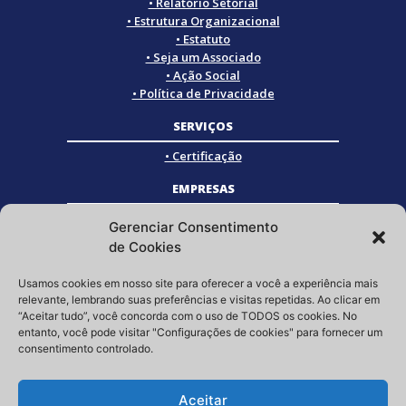
• Relatório Setorial
• Estrutura Organizacional
• Estatuto
• Seja um Associado
• Ação Social
• Política de Privacidade
SERVIÇOS
• Certificação
EMPRESAS
• Empresas Associadas
Gerenciar Consentimento
• Empresas Certificadas
de Cookies
• Empresas Parceiras
Usamos cookies em nosso site para oferecer a você a experiência mais
SOCIAL
relevante, lembrando suas preferências e visitas repetidas. Ao clicar em
“Aceitar tudo”, você concorda com o uso de TODOS os cookies. No
Siga a GRISTEC nas redes sociais
entanto, você pode visitar "Configurações de cookies" para fornecer um
consentimento controlado.
Aceitar