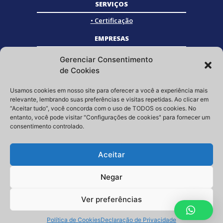
SERVIÇOS
• Certificação
EMPRESAS
• Empresas Associadas
Gerenciar Consentimento
• Empresas Certificadas
de Cookies
• Empresas Parceiras
Usamos cookies em nosso site para oferecer a você a experiência mais
SOCIAL
relevante, lembrando suas preferências e visitas repetidas. Ao clicar em
“Aceitar tudo”, você concorda com o uso de TODOS os cookies. No
Siga a GRISTEC nas redes sociais
entanto, você pode visitar "Configurações de cookies" para fornecer um
consentimento controlado.
Aceitar
Negar
Ver preferências
Copyright © 2023 | GRISTEC – Tel.: (11) 3807-3397 – E-mail:
contato@gristec.com.br
Política de Cookies
Declaração de Privacidade