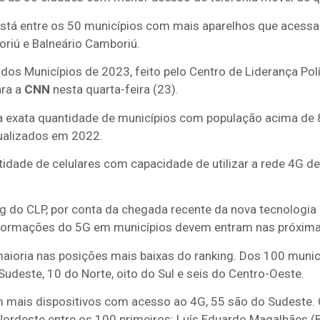
 está entre os 50 municípios com mais aparelhos que acessam
riú e Balneário Camboriú.
s Municípios de 2023, feito pelo Centro de Liderança Polít
ara a
CNN
nesta quarta-feira (23).
— a exata quantidade de municípios com população acima de
ualizados em 2022.
tidade de celulares com capacidade de utilizar a rede 4G d
ng do CLP, por conta da chegada recente da nova tecnologia
informações do 5G em municípios devem entram nas próxima
maioria nas posições mais baixas do ranking. Dos 100 mun
udeste, 10 do Norte, oito do Sul e seis do Centro-Oeste.
êm mais dispositivos com acesso ao 4G, 55 são do Sudeste. 
Nordeste entre os 100 primeiros: Luís Eduardo Magalhães (