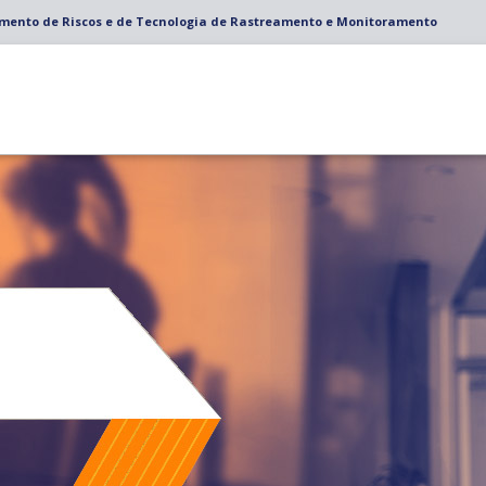
amento de Riscos e de Tecnologia de Rastreamento e Monitoramento