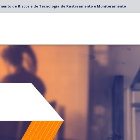
amento de Riscos e de Tecnologia de Rastreamento e Monitoramento