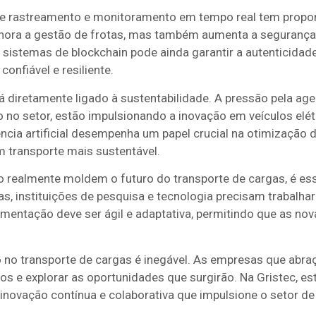
e rastreamento e monitoramento em tempo real tem propor
lhora a gestão de frotas, mas também aumenta a segurança 
sistemas de blockchain pode ainda garantir a autenticidade
nfiável e resiliente.
 diretamente ligado à sustentabilidade. A pressão pela ag
 no setor, estão impulsionando a inovação em veículos elét
gência artificial desempenha um papel crucial na otimização 
 transporte mais sustentável.
ção realmente moldem o futuro do transporte de cargas, é e
s, instituições de pesquisa e tecnologia precisam trabalhar 
amentação deve ser ágil e adaptativa, permitindo que as n
ção no transporte de cargas é inegável. As empresas que a
ros e explorar as oportunidades que surgirão. Na Gristec,
ovação contínua e colaborativa que impulsione o setor de 