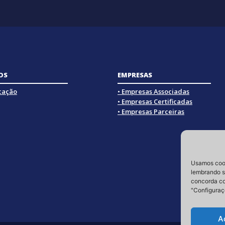
OS
EMPRESAS
icação
• Empresas Associadas
• Empresas Certificadas
• Empresas Parceiras
Usamos cook
lembrando su
concorda co
"Configuraç
A