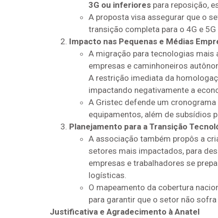
3G ou inferiores
para reposição, e
A proposta visa assegurar que o s
transição completa para o 4G e 5G s
Impacto nas Pequenas e Médias Empr
A migração para tecnologias mais
empresas e caminhoneiros autônom
A restrição imediata da homologaç
impactando negativamente a econo
A Gristec defende um cronograma
equipamentos, além de subsídios 
Planejamento para a Transição Tecnol
A associação também propôs a cr
setores mais impactados, para de
empresas e trabalhadores se prep
logísticas.
O mapeamento da cobertura nacion
para garantir que o setor não sofra
Justificativa e Agradecimento à Anatel