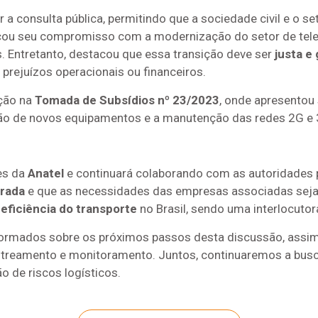
r a consulta pública, permitindo que a sociedade civil e o se
orçou seu compromisso com a modernização do setor de te
es. Entretanto, destacou que essa transição deve ser
justa e
rejuízos operacionais ou financeiros.
ação na
Tomada de Subsídios nº 23/2023
, onde apresentou
ição de novos equipamentos e a manutenção das redes 2G e 
es da
Anatel
e continuará colaborando com as autoridades 
brada
e que as necessidades das empresas associadas seja
a
eficiência do transporte
no Brasil, sendo uma interlocutor
formados sobre os próximos passos desta discussão, assi
astreamento e monitoramento. Juntos, continuaremos a bus
o de riscos logísticos.