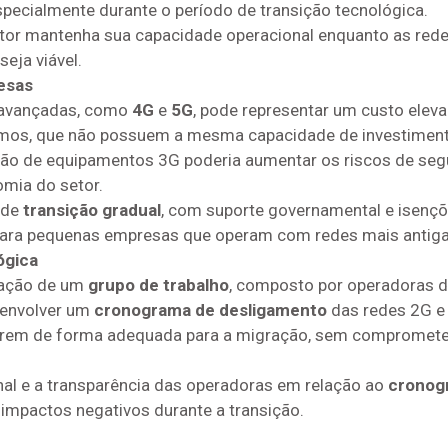
specialmente durante o período de transição tecnológica.
etor mantenha sua capacidade operacional enquanto as rede
eja viável.
esas
 avançadas, como
4G
e
5G
, pode representar um custo elev
os, que não possuem a mesma capacidade de investimento
ão de equipamentos 3G poderia aumentar os riscos de segur
mia do setor.
 de
transição gradual
, com suporte governamental e isençõ
para pequenas empresas que operam com redes mais antiga
ógica
iação de um
grupo de trabalho
, composto por operadoras d
senvolver um
cronograma de desligamento
das redes 2G e 
arem de forma adequada para a migração, sem comprometer 
al e a transparência das operadoras em relação ao
cronog
 impactos negativos durante a transição.