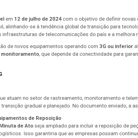
el
em
12 de julho de 2024
com o objetivo de definir novas 
l, alinhando-se à tendência global de transição para tecn
nfraestruturas de telecomunicações do país e a melhora n
ficação de novos equipamentos operando com
3G ou inferior
af
e monitoramento
, que depende da conectividade para garan
G
ue atuam no setor de rastreamento, monitoramento e telem
 transição gradual e planejado. No documento enviado, a a
uipamentos de Reposição
 Minuta de Ato
seja ampliado para incluir a reposição de p
logísticos. Isso garantiria que as empresas possam contin