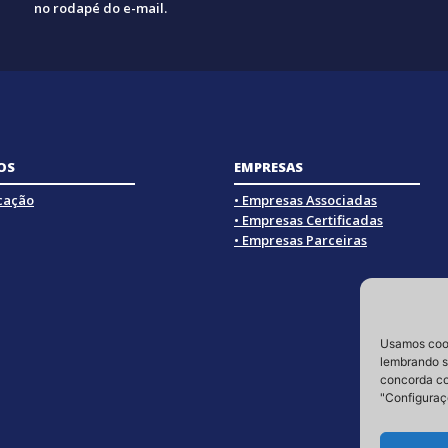
no rodapé do e-mail.
OS
EMPRESAS
icação
• Empresas Associadas
• Empresas Certificadas
• Empresas Parceiras
Usamos cook
lembrando su
concorda co
"Configuraç