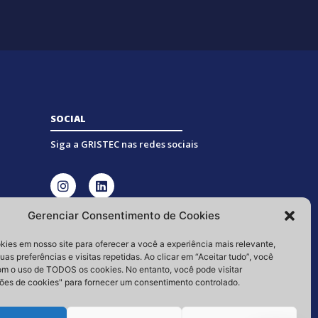
SOCIAL
Siga a GRISTEC nas redes sociais
Gerenciar Consentimento de Cookies
ies em nosso site para oferecer a você a experiência mais relevante,
as preferências e visitas repetidas. Ao clicar em “Aceitar tudo”, você
m o uso de TODOS os cookies. No entanto, você pode visitar
ões de cookies" para fornecer um consentimento controlado.