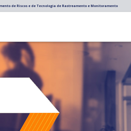
amento de Riscos e de Tecnologia de Rastreamento e Monitoramento