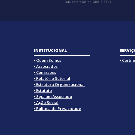
INSTITUCIONAL
SERVIÇ
• Quem Somos
• Certif
• Associados
• Comissões
• Relatório Setorial
• Estrutura Organizacional
• Estatuto
• Seja um Associado
• Ação Social
• Política de Privacidade