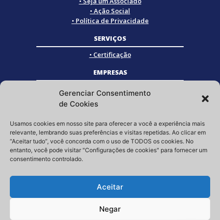
• Seja um Associado
• Ação Social
• Política de Privacidade
SERVIÇOS
• Certificação
EMPRESAS
• Empresas Associadas
Gerenciar Consentimento
• Empresas Certificadas
de Cookies
• Empresas Parceiras
Usamos cookies em nosso site para oferecer a você a experiência mais
SOCIAL
relevante, lembrando suas preferências e visitas repetidas. Ao clicar em
“Aceitar tudo”, você concorda com o uso de TODOS os cookies. No
Siga a GRISTEC nas redes sociais
entanto, você pode visitar "Configurações de cookies" para fornecer um
consentimento controlado.
Aceitar
Negar