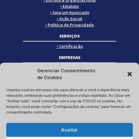
• Estrutura Organizacional
• Estatuto
• Seja um Associado
• Ação Social
• Política de Privacidade
SERVIÇOS
• Certificação
EMPRESAS
• Empresas Associadas
Gerenciar Consentimento
• Empresas Certificadas
de Cookies
• Empresas Parceiras
Usamos cookies em nosso site para oferecer a você a experiência mais
SOCIAL
relevante, lembrando suas preferências e visitas repetidas. Ao clicar em
“Aceitar tudo”, você concorda com o uso de TODOS os cookies. No
Siga a GRISTEC nas redes sociais
entanto, você pode visitar "Configurações de cookies" para fornecer um
consentimento controlado.
Aceitar