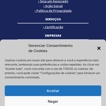
• Seja um Associado
• Ação Social
• Política de Privacidade
SERVIÇOS
• Certificação
EMPRESAS
• Empresas Associadas
Gerenciar Consentimento
• Empresas Certificadas
de Cookies
• Empresas Parceiras
Usamos cookies em nosso site para oferecer a você a experiência mais
SOCIAL
relevante, lembrando suas preferências e visitas repetidas. Ao clicar em
“Aceitar tudo”, você concorda com o uso de TODOS os cookies. No
Siga a GRISTEC nas redes sociais
entanto, você pode visitar "Configurações de cookies" para fornecer um
consentimento controlado.
Aceitar
Negar