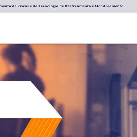
amento de Riscos e de Tecnologia de Rastreamento e Monitoramento