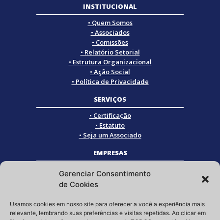
INSTITUCIONAL
• Quem Somos
• Associados
• Comissões
• Relatório Setorial
• Estrutura Organizacional
• Ação Social
• Política de Privacidade
SERVIÇOS
• Certificação
• Estatuto
• Seja um Associado
EMPRESAS
• Empresas Associadas
Gerenciar Consentimento
• Empresas Certificadas
de Cookies
• Empresas Parceiras
Usamos cookies em nosso site para oferecer a você a experiência mais
SOCIAL
relevante, lembrando suas preferências e visitas repetidas. Ao clicar em